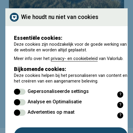
Wie houdt nu niet van cookies
Biodegradeerbare
olie
Essentiële cookies:
“Biologisch afbreekbare smeermiddelen”
zijn producten die
Deze cookies zijn noodzakelijk voor de goede werking van
door hun samenstelling makkelijker door micro-organismen in
de website en worden altijd geplaatst.
het milieu worden afgebroken. U kunt ze best gebruiken in
Meer info over het
privacy- en cookiebeleid
van Valorlub.
toepassingen van verloren smering en in toepassingen met
een verhoogd risico voor het milieu.
Bijkomende cookies:
Deze olie kan bij gebruik in het milieu terechtkomen en zo
Deze cookies helpen bij het personaliseren van content en
schade veroorzaken aan fauna en flora. Met biologisch
het creëren van een aangenamere beleving.
afbreekbare olie kunt u de schade beperken en draagt u extra
zorg voor het milieu.
Gepersonaliseerde settings
?
Functionele cookies onthouden door u
Analyse en Optimalisatie
geselecteerde en ingevoerde instellingen en
?
TERUG
Statistische cookies verzamelen
gegevens.
Advertenties op maat
(anonieme) data waarmee de website na
?
Marketing cookies voorzien relevante
analyse geoptimaliseerd kan worden.
advertenties op basis van uw surfgedrag.